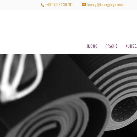
+49 170 5236781
huong@huongyoga.com
HUONG
PRAXIS
KURSE