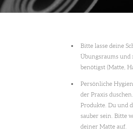
Bitte lasse deine S
Übungsraums und n
benötigst (Matte, H
Persönliche Hygiene
der Praxis duschen
Produkte. Du und d
sauber sein. Bitte
deiner Matte auf.