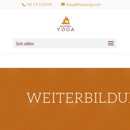
+49 170 5236781
huong@huongyoga.com
Seite wählen
WEITERBILD