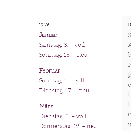
2026
Januar
S
Samstag, 3. – voll
A
Sonntag, 18. – neu
b
N
Februar
p
Sonntag, 1. – voll
e
Dienstag, 17. – neu
b
b
März
(
Dienstag, 3. – voll
u
Donnerstag, 19. – neu