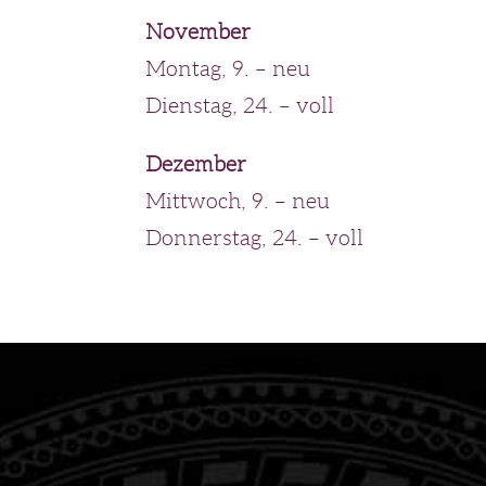
November
Montag, 9. – neu
Dienstag, 24. – voll
Dezember
Mittwoch, 9. – neu
Donnerstag, 24. – voll