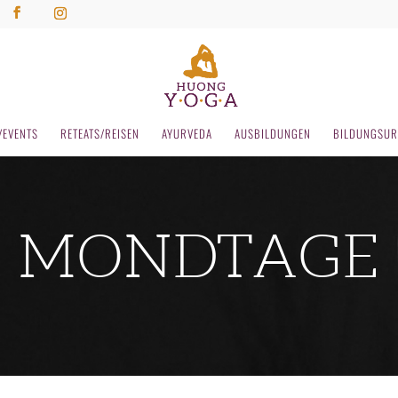
/EVENTS
RETEATS/REISEN
AYURVEDA
AUSBILDUNGEN
BILDUNGSUR
MONDTAGE