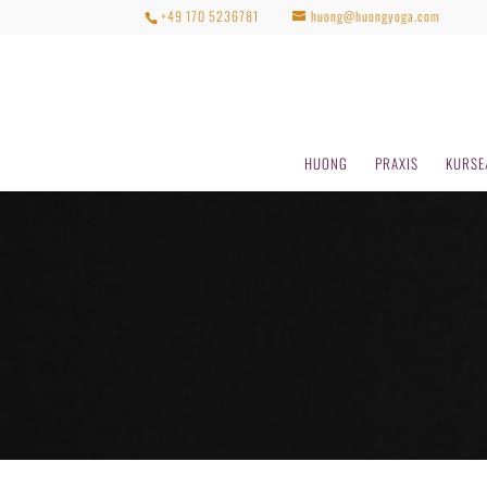
+49 170 5236781
huong@huongyoga.com
HUONG
PRAXIS
KURSE